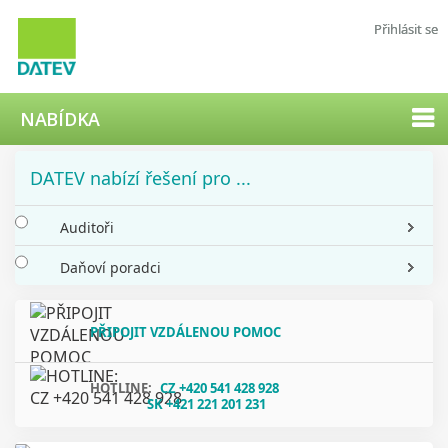
Přihlásit se
NABÍDKA
DATEV nabízí řešení pro ...
Auditoři
Daňoví poradci
PŘIPOJIT VZDÁLENOU POMOC
HOTLINE:
CZ +420 541 428 928
SK +421 221 201 231